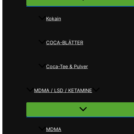
umschalten
Kokain
COCA-BLÄTTER
Coca-Tee & Pulver
MDMA / LSD / KETAMINE
Menü
umschalten
MDMA