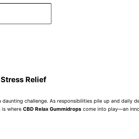
Stress Relief
e a daunting challenge. As responsibilities pile up and dail
s is where
CBD Relax Gummidrops
come into play—an innov