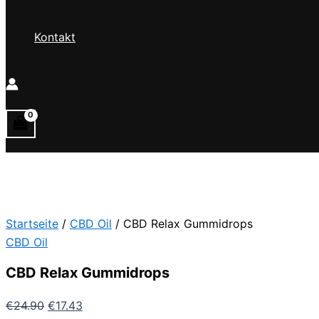
Kontakt
Startseite
/
CBD Oil
/ CBD Relax Gummidrops
CBD Oil
CBD Relax Gummidrops
Ursprünglicher
Aktueller
€
24.90
€
17.43