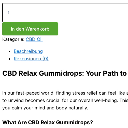
Preis
Preis
CBD
war:
ist:
Relax
€24.90
€17.43.
Gummidrops
Menge
In den Warenkorb
Kategorie:
CBD Oil
Beschreibung
Rezensionen (0)
CBD Relax Gummidrops: Your Path to 
In our fast-paced world, finding stress relief can feel lik
to unwind becomes crucial for our overall well-being. Thi
you calm your mind and body naturally.
What Are CBD Relax Gummidrops?