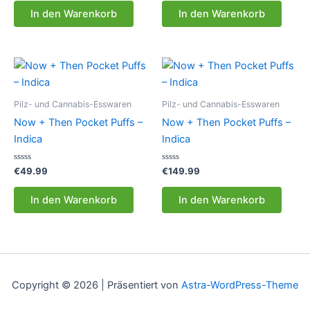
0
0
von
von
In den Warenkorb
In den Warenkorb
5
5
Pilz- und Cannabis-Esswaren
Pilz- und Cannabis-Esswaren
Now + Then Pocket Puffs –
Now + Then Pocket Puffs –
Indica
Indica
Bewertet
Bewertet
€
49.99
€
149.99
mit
mit
0
0
von
von
In den Warenkorb
In den Warenkorb
5
5
Copyright © 2026 | Präsentiert von
Astra-WordPress-Theme