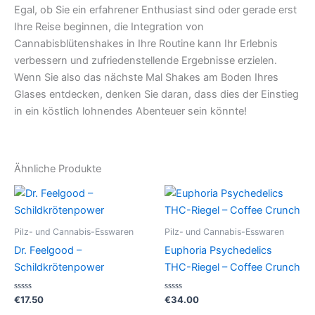
Egal, ob Sie ein erfahrener Enthusiast sind oder gerade erst
Ihre Reise beginnen, die Integration von
Cannabisblütenshakes in Ihre Routine kann Ihr Erlebnis
verbessern und zufriedenstellende Ergebnisse erzielen.
Wenn Sie also das nächste Mal Shakes am Boden Ihres
Glases entdecken, denken Sie daran, dass dies der Einstieg
in ein köstlich lohnendes Abenteuer sein könnte!
Ähnliche Produkte
Pilz- und Cannabis-Esswaren
Pilz- und Cannabis-Esswaren
Dr. Feelgood –
Euphoria Psychedelics
Schildkrötenpower
THC-Riegel – Coffee Crunch
Bewertet
Bewertet
€
17.50
€
34.00
mit
mit