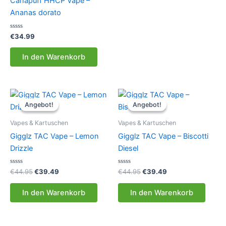
Canapuff HHCP Vape –
Ananas dorato
Bewertet
€
34.99
mit
0
von
In den Warenkorb
5
Angebot!
Angebot!
Angebot!
Angebot!
Vapes & Kartuschen
Vapes & Kartuschen
Gigglz TAC Vape – Lemon
Gigglz TAC Vape – Biscotti
Drizzle
Diesel
Bewertet
Ursprünglicher
Aktueller
Bewertet
Ursprünglicher
Aktueller
€
44.95
€
39.49
€
44.95
€
39.49
mit
mit
Preis
Preis
Preis
Preis
0
0
war:
ist:
war:
ist:
von
von
In den Warenkorb
In den Warenkorb
5
5
€44.95
€39.49.
€44.95
€39.49.