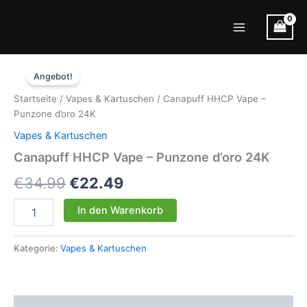
Zum
Inhalt
Main
springen
Menu
Angebot!
Startseite
/
Vapes & Kartuschen
/ Canapuff HHCP Vape –
Punzone d’oro 24K
Vapes & Kartuschen
Canapuff HHCP Vape – Punzone d’oro 24K
Ursprünglicher
Aktueller
€
34.99
€
22.49
Preis
Preis
Canapuff
In den Warenkorb
HHCP
war:
ist:
Vape
–
Kategorie:
Vapes & Kartuschen
€34.99
€22.49.
Punzone
d'oro
24K
Menge