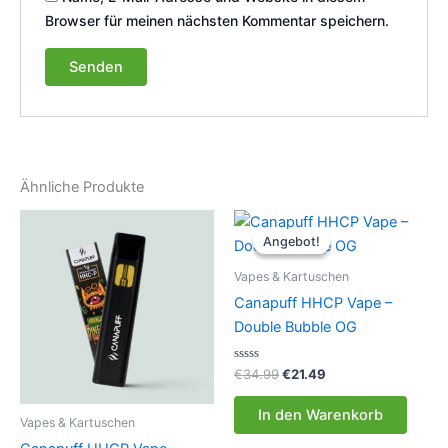
Browser für meinen nächsten Kommentar speichern.
Ähnliche Produkte
Angebot!
Angebot!
Vapes & Kartuschen
Canapuff HHCP Vape –
Double Bubble OG
Bewertet
Ursprünglicher
Aktueller
€
34.99
€
21.49
mit
Preis
Preis
0
war:
ist:
von
In den Warenkorb
5
Vapes & Kartuschen
€34.99
€21.49.