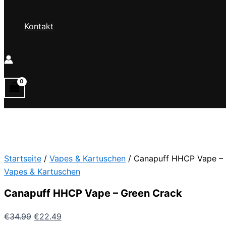
Kontakt
Startseite
/
Vapes & Kartuschen
/ Canapuff HHCP Vape – 
Vapes & Kartuschen
Canapuff HHCP Vape – Green Crack
Ursprünglicher
Aktueller
€
34.99
€
22.49