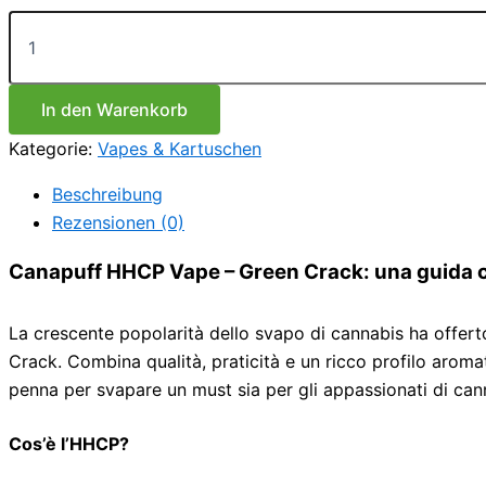
Preis
Preis
Canapuff
war:
ist:
HHCP
€34.99
€22.49.
Vape
–
Green
In den Warenkorb
Crack
Kategorie:
Vapes & Kartuschen
Menge
Beschreibung
Rezensionen (0)
Canapuff HHCP Vape – Green Crack: una guida 
La crescente popolarità dello svapo di cannabis ha offer
Crack. Combina qualità, praticità e un ricco profilo arom
penna per svapare un must sia per gli appassionati di canna
Cos’è l’HHCP?