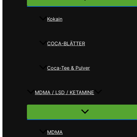
umschalten
Kokain
COCA-BLÄTTER
Coca-Tee & Pulver
MDMA / LSD / KETAMINE
Menü
umschalten
MDMA