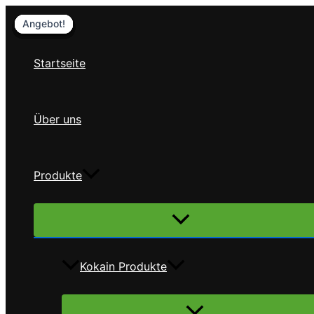
Zum
Angebot!
Angebot!
Angebot!
Angebot!
Angebot!
Angebot!
Angebot!
Inhalt
springen
Startseite
Über uns
Produkte
Menü
umschalten
Kokain Produkte
Menü