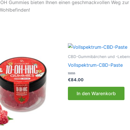
-OH Gummies bieten Ihnen einen geschmackvollen Weg zur 
Wohlbefinden!
CBD-Gummibärchen und -Lebens
Vollspektrum-CBD-Paste
Bewertet
€
84.00
mit
0
von
In den Warenkorb
5