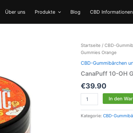
Über uns
Produkte
Blog
CBD Informationen
Startseite
/
CBD-Gummibä
Gummies Orange
CBD-Gummibärchen und
CanaPuff 10-OH 
€
39.90
CanaPuff
In den Wa
10-
OH
Gummies
Kategorie:
CBD-Gummibär
Orange
Menge