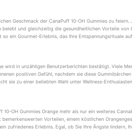
ichen Geschmack der CanaPuff 10-OH Gummies zu feiern. J
lebt und gleichzeitig die gesundheitlichen Vorteile von C
t so ein Gourmet-Erlebnis, das Ihre Entspannungsrituale au
ird in unzähligen Benutzerberichten bestätigt. Viele Men
nen positiven Gefühl, nachdem sie diese Gummibärchen in i
 sie zu einer beliebten Wahl unter Wellness-Enthusiasten
 10-OH Gummies Orange mehr als nur ein weiteres Cannabis
t bemerkenswerten Vorteilen, einem köstlichen Orangenge
n zufriedenes Erlebnis. Egal, ob Sie Ihre Ängste lindern, I