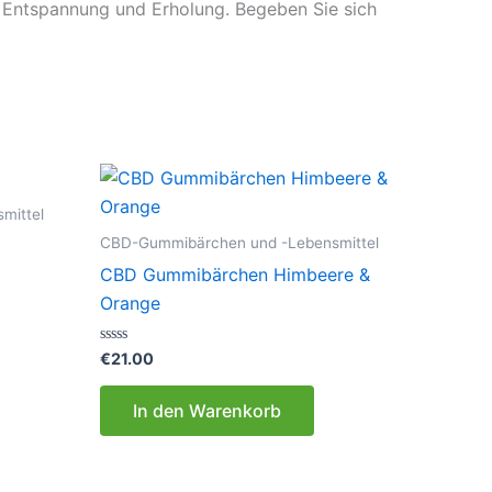
Entspannung und Erholung. Begeben Sie sich
mittel
CBD-Gummibärchen und -Lebensmittel
CBD Gummibärchen Himbeere &
Orange
Bewertet
€
21.00
mit
0
von
In den Warenkorb
5