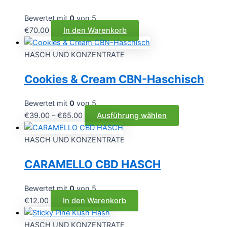
Bewertet mit
0
von 5
€
70.00
In den Warenkorb
HASCH UND KONZENTRATE
Cookies & Cream CBN-Haschisch
Bewertet mit
0
von 5
Preisspanne:
Dieses
€
39.00
–
€
65.00
Ausführung wählen
€39.00
Produkt
bis
weist
HASCH UND KONZENTRATE
€65.00
mehrere
CARAMELLO CBD HASCH
Varianten
auf.
Die
Bewertet mit
0
von 5
Optionen
€
12.00
In den Warenkorb
können
auf
HASCH UND KONZENTRATE