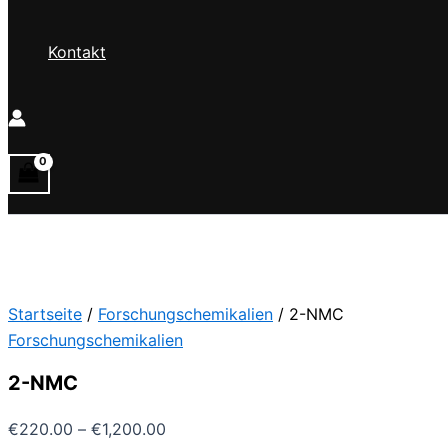
Kontakt
Startseite
/
Forschungschemikalien
/ 2-NMC
Forschungschemikalien
2-NMC
Preisspanne:
€
220.00
–
€
1,200.00