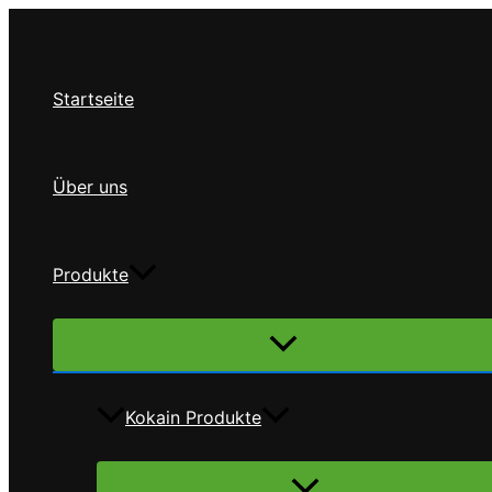
Zum
Inhalt
springen
Startseite
Über uns
Produkte
Menü
umschalten
Kokain Produkte
Menü