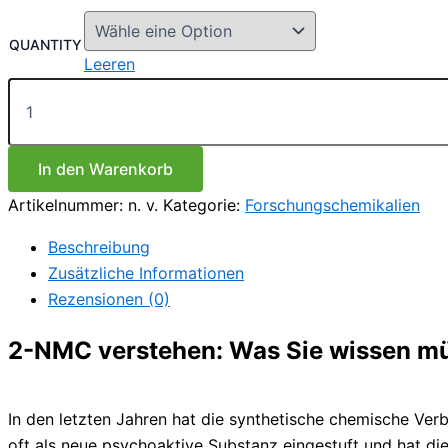
€220.00
bis
QUANTITY
€1,200.00
Leeren
2-
NMC
Menge
In den Warenkorb
Artikelnummer:
n. v.
Kategorie:
Forschungschemikalien
Beschreibung
Zusätzliche Informationen
Rezensionen (0)
2-NMC verstehen: Was Sie wissen m
In den letzten Jahren hat die synthetische chemische V
oft als neue psychoaktive Substanz eingestuft und hat d