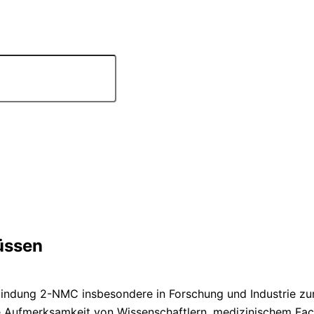
üssen
erbindung 2-NMC insbesondere in Forschung und Industrie 
ie Aufmerksamkeit von Wissenschaftlern, medizinischem Fa