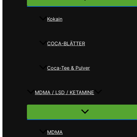
umschalten
Kokain
COCA-BLÄTTER
Coca-Tee & Pulver
MDMA / LSD / KETAMINE
Menü
umschalten
MDMA