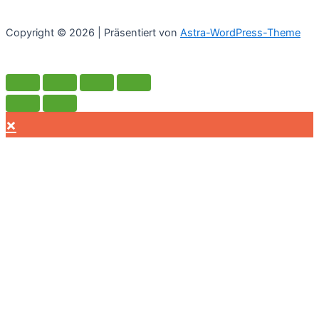
werden
Die
Optionen
Copyright © 2026 | Präsentiert von
Astra-WordPress-Theme
können
auf
der
Produktseite
gewählt
×
werden