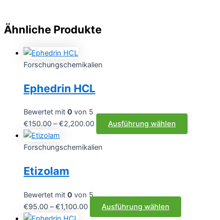
Ähnliche Produkte
Forschungschemikalien
Ephedrin HCL
Bewertet mit
0
von 5
Preisspanne:
Dieses
€
150.00
–
€
2,200.00
Ausführung wählen
€150.00
Produkt
bis
weist
Forschungschemikalien
€2,200.00
mehrere
Etizolam
Varianten
auf.
Die
Bewertet mit
0
von 5
Optionen
Preisspanne:
Dieses
€
95.00
–
€
1,100.00
Ausführung wählen
können
€95.00
Produkt