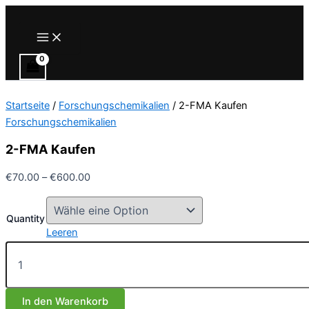
Zum
Inhalt
Main
Menu
springen
Startseite
/
Forschungschemikalien
/ 2-FMA Kaufen
Forschungschemikalien
2-FMA Kaufen
Preisspanne:
€
70.00
–
€
600.00
€70.00
bis
Quantity
€600.00
Leeren
2-
FMA
Kaufen
Menge
In den Warenkorb