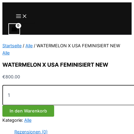
Zum
Inhalt
Main
Menu
springen
Startseite
/
Alle
/ WATERMELON X USA FEMINISIERT NEW
Alle
WATERMELON X USA FEMINISIERT NEW
€
800.00
WATERMELON
X
USA
FEMINISIERT
In den Warenkorb
NEW
Menge
Kategorie:
Alle
Rezensionen (0)