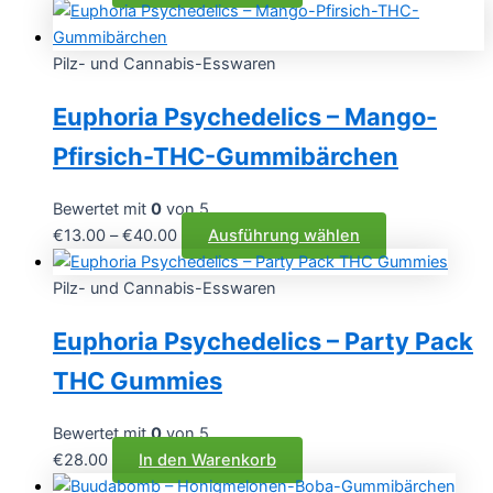
Pilz- und Cannabis-Esswaren
Euphoria Psychedelics – Mango-
Pfirsich-THC-Gummibärchen
Bewertet mit
0
von 5
Preisspanne:
Dieses
€
13.00
–
€
40.00
Ausführung wählen
€13.00
Produkt
bis
weist
Pilz- und Cannabis-Esswaren
€40.00
mehrere
Euphoria Psychedelics – Party Pack
Varianten
auf.
THC Gummies
Die
Optionen
Bewertet mit
0
von 5
können
€
28.00
In den Warenkorb
auf