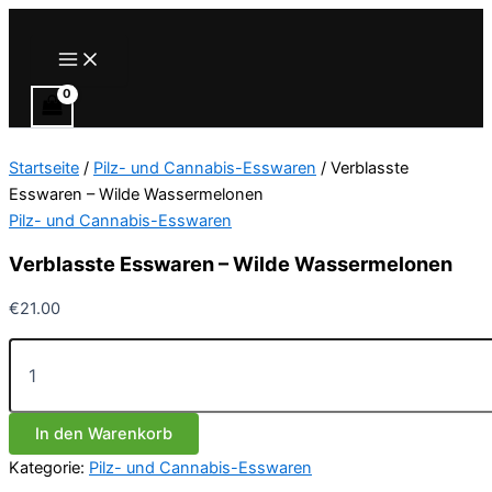
Zum
Inhalt
Main
Menu
springen
Startseite
/
Pilz- und Cannabis-Esswaren
/ Verblasste
Esswaren – Wilde Wassermelonen
Pilz- und Cannabis-Esswaren
Verblasste Esswaren – Wilde Wassermelonen
€
21.00
Verblasste
Esswaren
–
Wilde
In den Warenkorb
Wassermelonen
Menge
Kategorie:
Pilz- und Cannabis-Esswaren