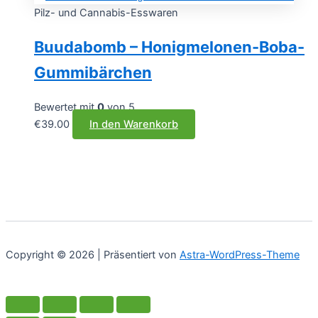
der
Pilz- und Cannabis-Esswaren
Produktseite
gewählt
Buudabomb – Honigmelonen-Boba-
werden
Gummibärchen
Bewertet mit
0
von 5
€
39.00
In den Warenkorb
Copyright © 2026 | Präsentiert von
Astra-WordPress-Theme