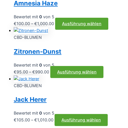
Amnesia Haze
Varianten
auf.
Die
Bewertet mit
0
von 5
Optionen
Preisspanne:
Dieses
€
100.00
–
€
1,000.00
Ausführung wählen
können
€100.00
Produkt
auf
bis
weist
CBD-BLUMEN
der
€1,000.00
mehrere
Zitronen-Dunst
Produktseite
Varianten
gewählt
auf.
werden
Die
Bewertet mit
0
von 5
Optionen
Preisspanne:
Dieses
€
95.00
–
€
990.00
Ausführung wählen
können
€95.00
Produkt
auf
bis
weist
CBD-BLUMEN
der
€990.00
mehrere
Jack Herer
Produktse
Varianten
gewählt
auf.
werden
Die
Bewertet mit
0
von 5
Optionen
Preisspanne:
Dieses
€
105.00
–
€
1,010.00
Ausführung wählen
können
€105.00
Produkt