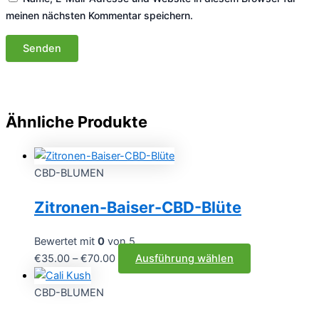
meinen nächsten Kommentar speichern.
Ähnliche Produkte
CBD-BLUMEN
Zitronen-Baiser-CBD-Blüte
Bewertet mit
0
von 5
Preisspanne:
Dieses
€
35.00
–
€
70.00
Ausführung wählen
€35.00
Produkt
bis
weist
CBD-BLUMEN
€70.00
mehrere