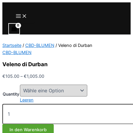
Zum
Inhalt
Main
Menu
springen
Startseite
/
CBD-BLUMEN
/ Veleno di Durban
CBD-BLUMEN
Veleno di Durban
Preisspanne:
€
105.00
–
€
1,005.00
€105.00
bis
Quantity
€1,005.00
Leeren
Veleno
di
Durban
Menge
In den Warenkorb