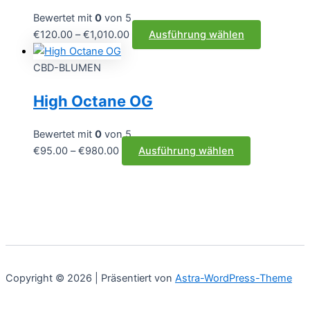
auf.
werden
Die
Bewertet mit
0
von 5
Optionen
Preisspanne:
Dieses
€
120.00
–
€
1,010.00
Ausführung wählen
können
€120.00
Produkt
auf
bis
weist
CBD-BLUMEN
der
€1,010.00
mehrere
High Octane OG
Produktsei
Varianten
gewählt
auf.
werden
Die
Bewertet mit
0
von 5
Optionen
Preisspanne:
Dieses
€
95.00
–
€
980.00
Ausführung wählen
können
€95.00
Produkt
auf
bis
weist
der
€980.00
mehrere
Produktsei
Varianten
gewählt
auf.
werden
Die
Optionen
Copyright © 2026 | Präsentiert von
Astra-WordPress-Theme
können
auf