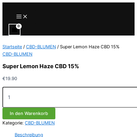
Zum
Inhalt
Main
Menu
springen
Startseite
/
CBD-BLUMEN
/ Super Lemon Haze CBD 15%
CBD-BLUMEN
Super Lemon Haze CBD 15%
€
19.90
Super
Lemon
Haze
CBD
In den Warenkorb
15%
Menge
Kategorie:
CBD-BLUMEN
Beschreibung