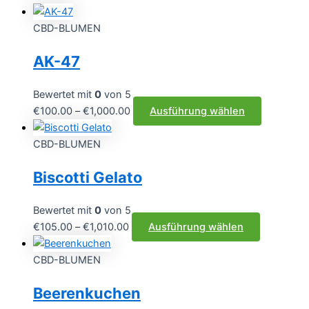
CBD-BLUMEN
AK-47
Bewertet mit
0
von 5
Preisspanne:
Dieses
€
100.00
–
€
1,000.00
Ausführung wählen
€100.00
Produkt
bis
weist
CBD-BLUMEN
€1,000.00
mehrere
Biscotti Gelato
Varianten
auf.
Die
Bewertet mit
0
von 5
Optionen
Preisspanne:
Dieses
€
105.00
–
€
1,010.00
Ausführung wählen
können
€105.00
Produkt
auf
bis
weist
CBD-BLUMEN
der
€1,010.00
mehrere
Beerenkuchen
Produktse
Varianten
gewählt