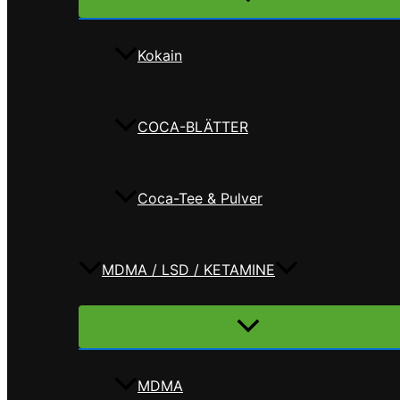
umschalten
Kokain
COCA-BLÄTTER
Coca-Tee & Pulver
MDMA / LSD / KETAMINE
Menü
umschalten
MDMA