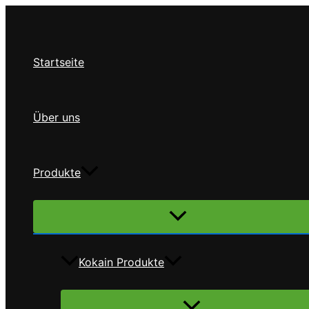
Zum
Inhalt
springen
Startseite
Über uns
Produkte
Menü
umschalten
Kokain Produkte
Menü