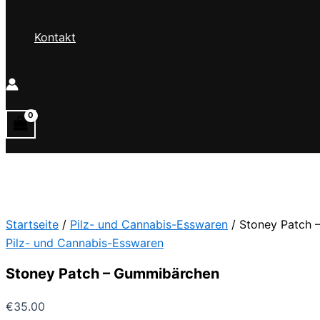
Kontakt
Startseite
/
Pilz- und Cannabis-Esswaren
/ Stoney Patch 
Pilz- und Cannabis-Esswaren
Stoney Patch – Gummibärchen
€
35.00