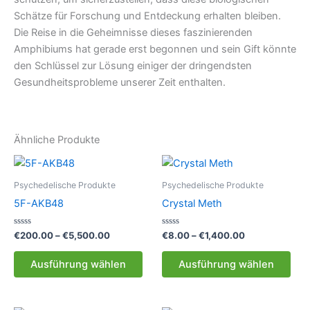
Schätze für Forschung und Entdeckung erhalten bleiben.
Die Reise in die Geheimnisse dieses faszinierenden
Amphibiums hat gerade erst begonnen und sein Gift könnte
den Schlüssel zur Lösung einiger der dringendsten
Gesundheitsprobleme unserer Zeit enthalten.
Ähnliche Produkte
Psychedelische Produkte
Psychedelische Produkte
5F-AKB48
Crystal Meth
Bewertet
Preisspanne:
Bewertet
Preisspanne:
€
200.00
–
€
5,500.00
€
8.00
–
€
1,400.00
mit
mit
€200.00
€8.00
0
0
Dieses
Die
bis
bis
von
von
Ausführung wählen
Ausführung wählen
5
5
Produkt
Pro
€5,500.00
€1,400.00
weist
weis
mehrere
meh