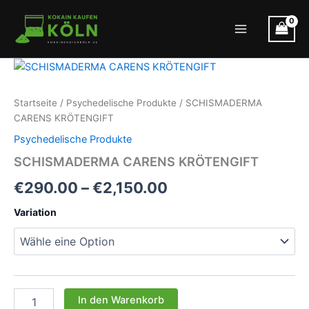
Zum
Inhalt
Main
springen
Menu
Startseite
/
Psychedelische Produkte
/ SCHISMADERMA
CARENS KRÖTENGIFT
Psychedelische Produkte
SCHISMADERMA CARENS KRÖTENGIFT
Preisspanne:
€
290.00
–
€
2,150.00
€290.00
Variation
bis
€2,150.00
SCHISMADERMA
In den Warenkorb
CARENS