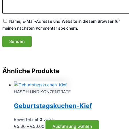
Name, E-Mail-Adresse und Website in diesem Browser für
meinen nächsten Kommentar speichern.
Ähnliche Produkte
HASCH UND KONZENTRATE
Geburtstagskuchen-Kief
Bewertet mit
0
von 5
Preisspanne:
Dieses
€
5.00
–
€
50.00
Ausführung wählen