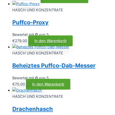
€5.00
Produkt
bis
weist
HASCH UND KONZENTRATE
€50.00
mehrere
Puffco-Proxy
Varianten
auf.
Die
Bewertet mit
0
von 5
Optionen
€
279.00
In den Warenkorb
können
auf
HASCH UND KONZENTRATE
der
Beheiztes Puffco-Dab-Messer
Produktseite
gewählt
werden
Bewertet mit
0
von 5
€
70.00
In den Warenkorb
HASCH UND KONZENTRATE
Drachenhasch