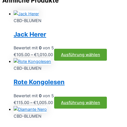
Ähnliche Produkte
CBD-BLUMEN
Jack Herer
Bewertet mit
0
von 5
Preisspanne:
Dieses
€
105.00
–
€
1,010.00
Ausführung wählen
€105.00
Produkt
bis
weist
CBD-BLUMEN
€1,010.00
mehrere
Rote Kongolesen
Varianten
auf.
Die
Bewertet mit
0
von 5
Optionen
Preisspanne:
Dieses
€
115.00
–
€
1,005.00
Ausführung wählen
können
€115.00
Produkt
auf
bis
weist
CBD-BLUMEN
der
€1,005.00
mehrere