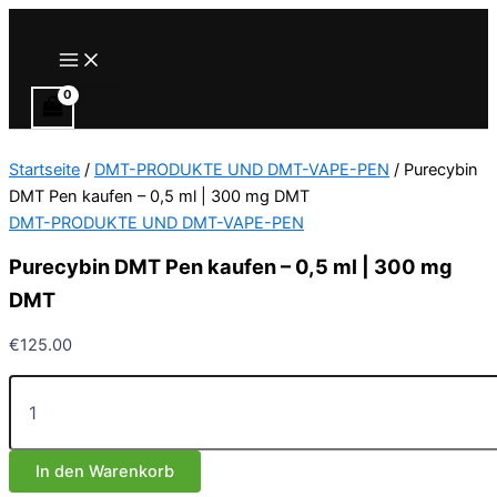
Zum
Inhalt
Main
Menu
springen
Startseite
/
DMT-PRODUKTE UND DMT-VAPE-PEN
/ Purecybin
DMT Pen kaufen – 0,5 ml | 300 mg DMT
DMT-PRODUKTE UND DMT-VAPE-PEN
Purecybin DMT Pen kaufen – 0,5 ml | 300 mg
DMT
€
125.00
Purecybin
DMT
Pen
kaufen
In den Warenkorb
–
0,5