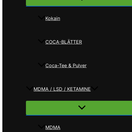
umschalten
Kokain
COCA-BLÄTTER
Coca-Tee & Pulver
MDMA / LSD / KETAMINE
Menü
umschalten
MDMA