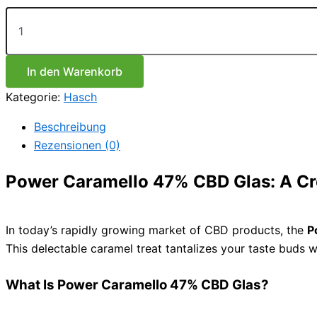
Power
Caramello
47%
CBD
Glas
In den Warenkorb
Menge
Kategorie:
Hasch
Beschreibung
Rezensionen (0)
Power Caramello 47% CBD Glas: A C
In today’s rapidly growing market of CBD products, the
P
This delectable caramel treat tantalizes your taste buds wh
What Is Power Caramello 47% CBD Glas?