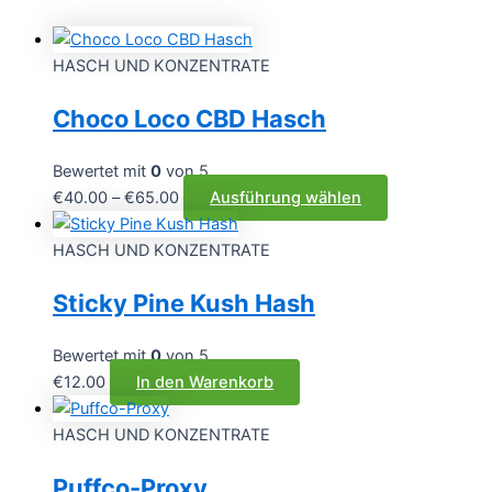
HASCH UND KONZENTRATE
Choco Loco CBD Hasch
Bewertet mit
0
von 5
Preisspanne:
Dieses
€
40.00
–
€
65.00
Ausführung wählen
€40.00
Produkt
bis
weist
HASCH UND KONZENTRATE
€65.00
mehrere
Sticky Pine Kush Hash
Varianten
auf.
Die
Bewertet mit
0
von 5
Optionen
€
12.00
In den Warenkorb
können
auf
HASCH UND KONZENTRATE
der
Puffco-Proxy
Produktseite