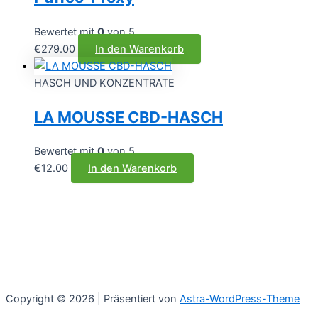
gewählt
werden
Bewertet mit
0
von 5
€
279.00
In den Warenkorb
HASCH UND KONZENTRATE
LA MOUSSE CBD-HASCH
Bewertet mit
0
von 5
€
12.00
In den Warenkorb
Copyright © 2026 | Präsentiert von
Astra-WordPress-Theme