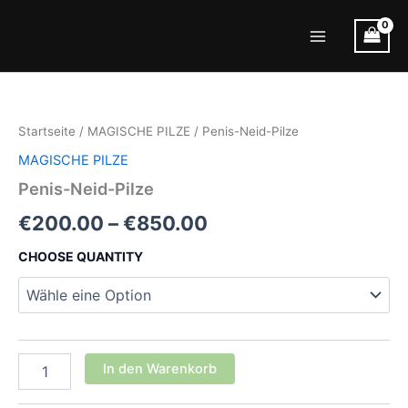
Zum
Inhalt
Main
springen
Menu
Startseite
/
MAGISCHE PILZE
/ Penis-Neid-Pilze
MAGISCHE PILZE
Penis-Neid-Pilze
Preisspanne:
€
200.00
–
€
850.00
€200.00
CHOOSE QUANTITY
bis
€850.00
Penis-
In den Warenkorb
Neid-
Pilze