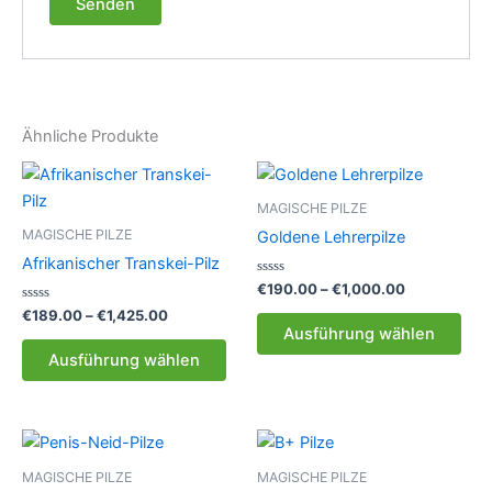
Ähnliche Produkte
MAGISCHE PILZE
MAGISCHE PILZE
Goldene Lehrerpilze
Afrikanischer Transkei-Pilz
Bewertet
Preisspanne
€
190.00
–
€
1,000.00
mit
€190.00
Bewertet
Preisspanne:
0
€
189.00
–
€
1,425.00
Die
bis
mit
von
€189.00
Ausführung wählen
0
5
Dieses
Pro
€1,000.00
bis
von
Ausführung wählen
5
Produkt
weis
€1,425.00
weist
meh
mehrere
Vari
Varianten
auf.
auf.
Die
MAGISCHE PILZE
MAGISCHE PILZE