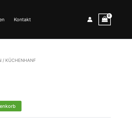
en
Kontakt
N
/ KÜCHENHANF
renkorb