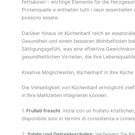
Fettsäuren – wichtige Elemente für die Herzgesu
Proteinquelle e enthalten tutti i neun essentielle
possono essere.
Darüber hinaus ist Küchenhanf reich an essenzial
Gesundheit und einem besseren Wohlbefinden beit
Sättigungsgefühl, was eine effektive Gewichtskon
gesundheitlichen Vorteilen, die Ihre Lebensqualit
Kreative Möglichkeiten, Küchenhanf in Ihre Küche 
Die Vielseitigkeit von Küchenhanf ermöglicht viel
in Ihre Mahlzeiten integrieren können:
1.
Frullati freschi
: inizia con un frullato köstlich
disponibile solo in termini di consistenza e cons
2.
Salate und Getreideschalen
: Verfeinern Sie I