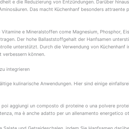
ndheit e die Reduzierung von Entzündungen. Darüber hinau
n Aminosäuren. Das macht Küchenhanf besonders attraente per 
e Vitamine e Mineralstoffen come Magnesium, Phosphor, Eis
ragen. Der hohe Ballaststoffgehalt der Hanfsamen unterstü
trolle unterstützt. Durch die Verwendung von Küchenhanf in 
ät verbessern können.
zu integrieren
fältige kulinarische Anwendungen. Hier sind einige einfallsr
en, poi aggiungi un composto di proteine ​​o una polvere pro
istenza, ma è anche adatto per un allenamento energetico ot
hre Salate und Getreideschalen, indem Sie Hanfsamen darüber