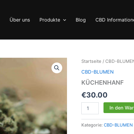
Über uns
Produkte
Blog
CBD Information
Startseite
/
CBD-BLUME
CBD-BLUMEN
KÜCHENHANF
€
30.00
KÜCHENHANF
In den Wa
Menge
Kategorie:
CBD-BLUMEN