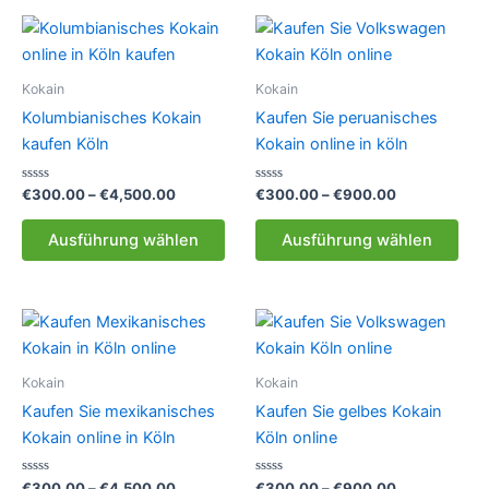
Kokain
Kokain
Kolumbianisches Kokain
Kaufen Sie peruanisches
kaufen Köln
Kokain online in köln
Bewertet
Preisspanne:
Bewertet
Preisspanne:
€
300.00
–
€
4,500.00
€
300.00
–
€
900.00
mit
mit
€300.00
€300.00
0
0
Dieses
Die
bis
bis
von
von
Ausführung wählen
Ausführung wählen
5
5
Produkt
Pro
€4,500.00
€900.00
weist
weis
mehrere
meh
Varianten
Vari
auf.
auf.
Die
Die
Kokain
Kokain
Optionen
Opt
Kaufen Sie mexikanisches
Kaufen Sie gelbes Kokain
können
kön
Kokain online in Köln
Köln online
auf
auf
der
der
Bewertet
Preisspanne:
Bewertet
Preisspanne:
€
300.00
–
€
4,500.00
€
300.00
–
€
900.00