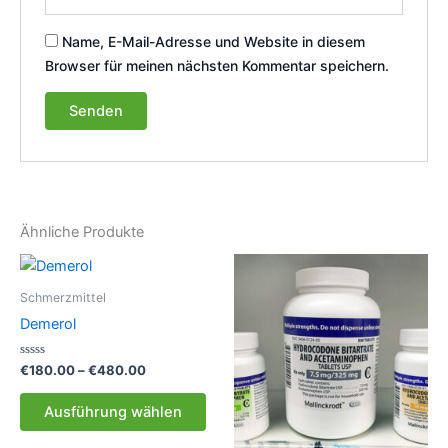
Name, E-Mail-Adresse und Website in diesem
Browser für meinen nächsten Kommentar speichern.
Ähnliche Produkte
Schmerzmittel
Demerol
Bewertet
Preisspanne:
€
180.00
–
€
480.00
mit
€180.00
0
Dieses
bis
von
Ausführung wählen
5
Produkt
€480.00
weist