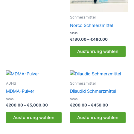
mehrere
Varianten
Schmerzmittel
auf.
Norco Schmerzmittel
Die
Optionen
Bewertet
Preisspanne:
€
180.00
–
€
480.00
können
mit
€180.00
0
Die
bis
auf
von
Ausführung wählen
5
Pro
€480.00
der
weis
Produktseite
meh
gewählt
Vari
werden
auf.
ADHS
Schmerzmittel
Die
MDMA-Pulver
Dilaudid Schmerzmittel
Opt
kön
Bewertet
Preisspanne:
Bewertet
Preisspanne:
€
200.00
–
€
5,000.00
€
200.00
–
€
450.00
mit
mit
€200.00
€200.00
auf
0
0
Dieses
Die
bis
bis
von
von
Ausführung wählen
Ausführung wählen
der
5
5
Produkt
Pro
€5,000.00
€450.00
Prod
weist
weis
gew