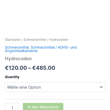
Startseite
/
Schmerzmittel
/ Hydrocodon
Schmerzmittel
,
Schmerzmittel / ADHS- und
Angstmedikamente
Hydrocodon
Preisspanne:
€
120.00
–
€
485.00
€120.00
Quantity
bis
€485.00
Hydrocodon
In den Warenkorb
Menge