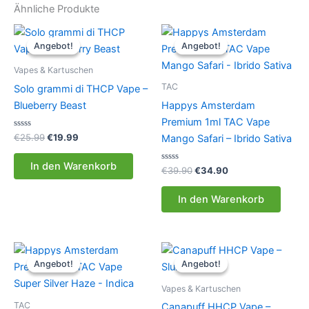
Ähnliche Produkte
Angebot!
Angebot!
Angebot!
Angebot!
Vapes & Kartuschen
TAC
Solo grammi di THCP Vape –
Blueberry Beast
Happys Amsterdam
Premium 1ml TAC Vape
Bewertet
Ursprünglicher
Aktueller
€
25.99
€
19.99
Mango Safari – Ibrido Sativa
mit
Preis
Preis
0
war:
ist:
von
In den Warenkorb
5
Bewertet
Ursprünglicher
Aktueller
€
39.90
€
34.90
€25.99
€19.99.
mit
Preis
Preis
0
war:
ist:
von
In den Warenkorb
5
€39.90
€34.90.
Angebot!
Angebot!
Angebot!
Angebot!
Vapes & Kartuschen
TAC
Canapuff HHCP Vape –