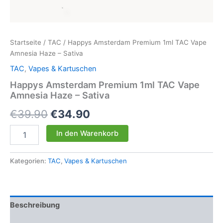
Startseite
/
TAC
/ Happys Amsterdam Premium 1ml TAC Vape
Amnesia Haze – Sativa
TAC
,
Vapes & Kartuschen
Happys Amsterdam Premium 1ml TAC Vape
Amnesia Haze – Sativa
Ursprünglicher
Aktueller
€
39.90
€
34.90
Preis
Preis
Happys
In den Warenkorb
Amsterdam
war:
ist:
Premium
1ml
Kategorien:
TAC
,
Vapes & Kartuschen
€39.90
€34.90.
TAC
Vape
Amnesia
Haze
Beschreibung
-
Sativa