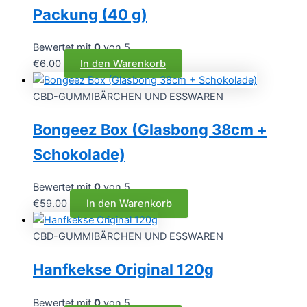
Packung (40 g)
Bewertet mit
0
von 5
€
6.00
In den Warenkorb
CBD-GUMMIBÄRCHEN UND ESSWAREN
Bongeez Box (Glasbong 38cm +
Schokolade)
Bewertet mit
0
von 5
€
59.00
In den Warenkorb
CBD-GUMMIBÄRCHEN UND ESSWAREN
Hanfkekse Original 120g
Bewertet mit
0
von 5