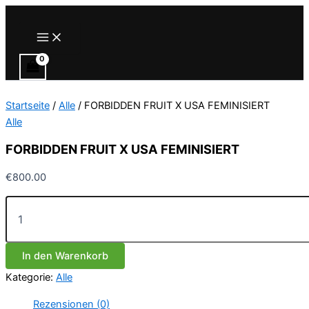
Zum
Inhalt
Main
Menu
springen
Startseite
/
Alle
/ FORBIDDEN FRUIT X USA FEMINISIERT
Alle
FORBIDDEN FRUIT X USA FEMINISIERT
€
800.00
FORBIDDEN
FRUIT
X
USA
In den Warenkorb
FEMINISIERT
Menge
Kategorie:
Alle
Rezensionen (0)