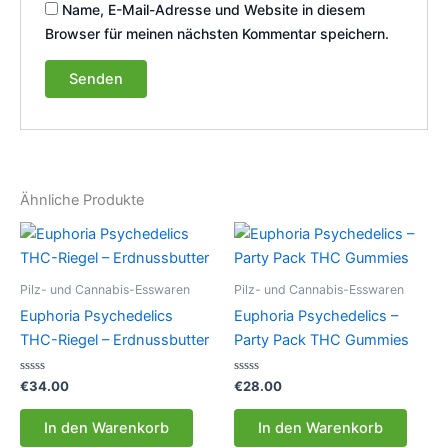
Name, E-Mail-Adresse und Website in diesem
Browser für meinen nächsten Kommentar speichern.
Ähnliche Produkte
Pilz- und Cannabis-Esswaren
Pilz- und Cannabis-Esswaren
Euphoria Psychedelics
Euphoria Psychedelics –
THC-Riegel – Erdnussbutter
Party Pack THC Gummies
Bewertet
Bewertet
€
34.00
€
28.00
mit
mit
0
0
von
von
In den Warenkorb
In den Warenkorb
5
5