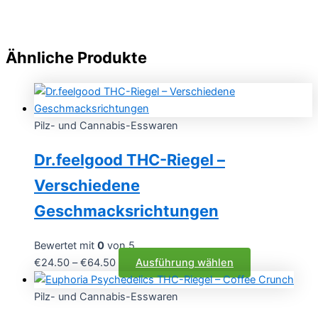
Ähnliche Produkte
Pilz- und Cannabis-Esswaren
Dr.feelgood THC-Riegel –
Verschiedene
Geschmacksrichtungen
Bewertet mit
0
von 5
Preisspanne:
Dieses
€
24.50
–
€
64.50
Ausführung wählen
€24.50
Produkt
bis
weist
Pilz- und Cannabis-Esswaren
€64.50
mehrere