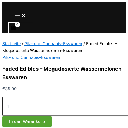
Zum
Inhalt
Main
Menu
springen
Startseite
/
Pilz- und Cannabis-Esswaren
/ Faded Edibles –
Megadosierte Wassermelonen-Esswaren
Pilz- und Cannabis-Esswaren
Faded Edibles – Megadosierte Wassermelonen-
Esswaren
€
35.00
Faded
Edibles
–
Megadosierte
In den Warenkorb
Wassermelonen-
Esswaren