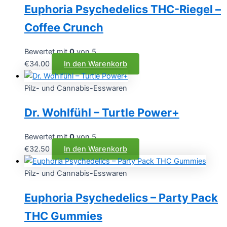
Euphoria Psychedelics THC-Riegel –
Varianten
auf.
Coffee Crunch
Die
Optionen
Bewertet mit
0
von 5
können
€
34.00
In den Warenkorb
auf
der
Pilz- und Cannabis-Esswaren
Produktseite
gewählt
Dr. Wohlfühl – Turtle Power+
werden
Bewertet mit
0
von 5
€
32.50
In den Warenkorb
Pilz- und Cannabis-Esswaren
Euphoria Psychedelics – Party Pack
THC Gummies