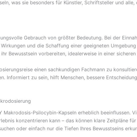
n, was sie besonders für Künstler, Schriftsteller und alle,
rtungsvolle Gebrauch von größter Bedeutung. Bei der Einna
 Wirkungen und die Schaffung einer geeigneten Umgebung k
in ihr Bewusstsein vorbereiten, idealerweise in einer sich
dosierungsreise einen sachkundigen Fachmann zu konsultie
Informiert zu sein, hilft Menschen, bessere Entscheidunge
akrodosierung
Makrodosis-Psilocybin-Kapseln erheblich beeinflussen. Vi
lebnis konzentrieren kann – das können klare Zeitpläne fü
suchen oder einfach nur die Tiefen Ihres Bewusstseins erk