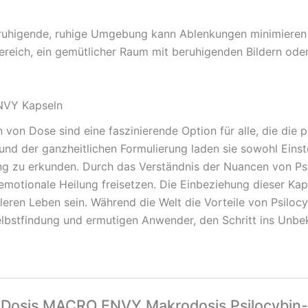
uhigende, ruhige Umgebung kann Ablenkungen minimieren u
reich, ein gemütlicher Raum mit beruhigenden Bildern oder e
ENVY Kapseln
 Dose sind eine faszinierende Option für alle, die die po
nd der ganzheitlichen Formulierung laden sie sowohl Einst
ng zu erkunden. Durch das Verständnis der Nuancen von P
emotionale Heilung freisetzen. Die Einbeziehung dieser Kap
leren Leben sein. Während die Welt die Vorteile von Psiloc
stfindung und ermutigen Anwender, den Schritt ins Unbe
r „Dosis MACRO ENVY Makrodosis Psilocybin