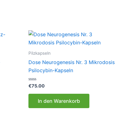
Pilzkapseln
-
Dose Neurogenesis Nr. 3 Mikrodosis
Psilocybin-Kapseln
Bewertet
€
75.00
mit
0
von
In den Warenkorb
5