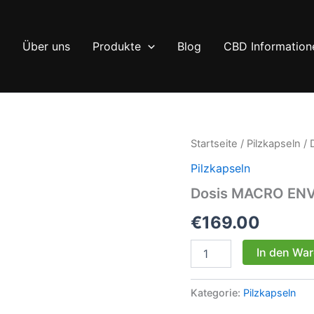
Über uns
Produkte
Blog
CBD Information
Startseite
/
Pilzkapseln
/ 
Pilzkapseln
Dosis MACRO ENVY
€
169.00
Dosis
In den Wa
MACRO
ENVY
Makrodosis
Kategorie:
Pilzkapseln
Psilocybin-