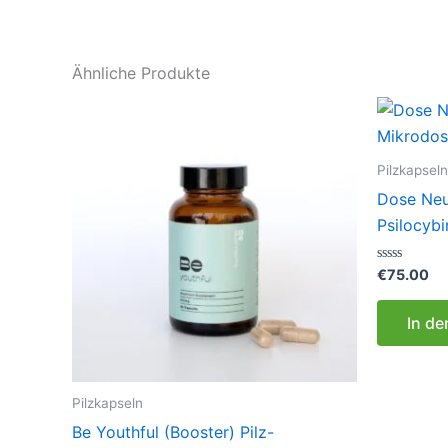
Ähnliche Produkte
Pilzkapseln
Dose Neu
Psilocyb
Bewertet
€
75.00
mit
0
von
In d
5
Pilzkapseln
Be Youthful (Booster) Pilz-