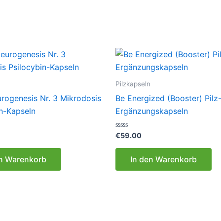
Pilzkapseln
rogenesis Nr. 3 Mikrodosis
Be Energized (Booster) Pilz
in-Kapseln
Ergänzungskapseln
Bewertet
€
59.00
mit
0
von
en Warenkorb
In den Warenkorb
5