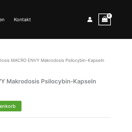
en
Kontakt
Dosis MACRO ENVY Makrodosis Psilocybin-Kapseln
 Makrodosis Psilocybin-Kapseln
renkorb