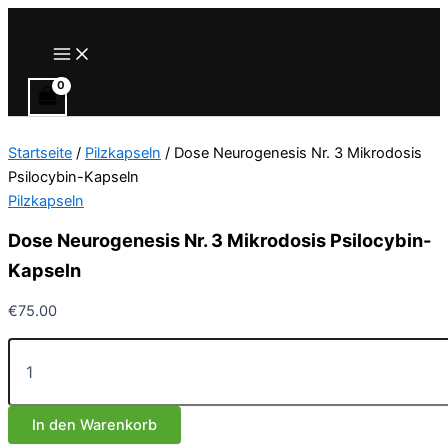
Zum
Inhalt
Main
Menu
springen
Startseite
/
Pilzkapseln
/ Dose Neurogenesis Nr. 3 Mikrodosis
Psilocybin-Kapseln
Pilzkapseln
Dose Neurogenesis Nr. 3 Mikrodosis Psilocybin-
Kapseln
€
75.00
Dose
Neurogenesis
Nr.
3
In den Warenkorb
Mikrodosis
Psilocybin-