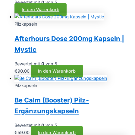
Bewertet mit
0
von 5
In den Warenkorb
Pilzkapseln
Afterhours Dose 200mg Kapseln |
Mystic
Bewertet mit
0
von 5
€
90.00
In den Warenkorb
Pilzkapseln
Be Calm (Booster) Pilz-
Ergänzungskapseln
Bewertet mit
0
von 5
€
59.00
In den Warenkorb