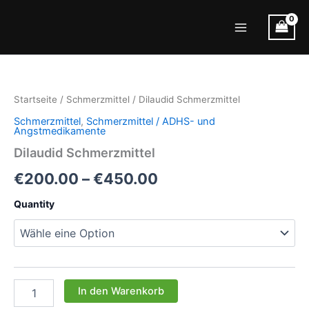
Zum
Inhalt
Main
springen
Menu
Startseite
/
Schmerzmittel
/ Dilaudid Schmerzmittel
Schmerzmittel
,
Schmerzmittel / ADHS- und
Angstmedikamente
Dilaudid Schmerzmittel
Preisspanne:
€
200.00
–
€
450.00
€200.00
Quantity
bis
€450.00
Dilaudid
In den Warenkorb
Schmerzmittel