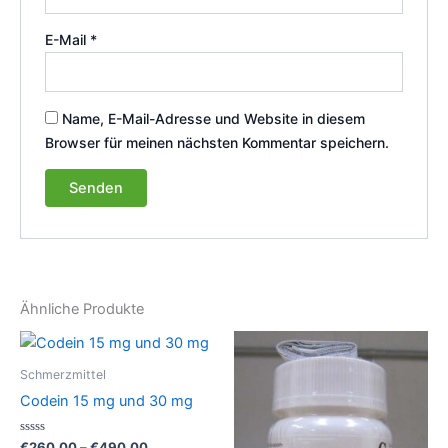
E-Mail
*
Name, E-Mail-Adresse und Website in diesem
Browser für meinen nächsten Kommentar speichern.
Ähnliche Produkte
Schmerzmittel
Codein 15 mg und 30 mg
Bewertet
Preisspanne:
€
260.00
–
€
490.00