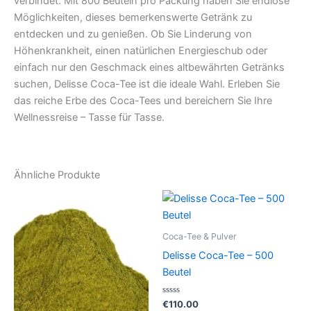
verbindet. Mit 800 Beuteln pro Packung haben Sie endlose
Möglichkeiten, dieses bemerkenswerte Getränk zu
entdecken und zu genießen. Ob Sie Linderung von
Höhenkrankheit, einen natürlichen Energieschub oder
einfach nur den Geschmack eines altbewährten Getränks
suchen, Delisse Coca-Tee ist die ideale Wahl. Erleben Sie
das reiche Erbe des Coca-Tees und bereichern Sie Ihre
Wellnessreise – Tasse für Tasse.
Ähnliche Produkte
Coca-Tee & Pulver
Delisse Coca-Tee – 500
Beutel
Bewertet
€
110.00
mit