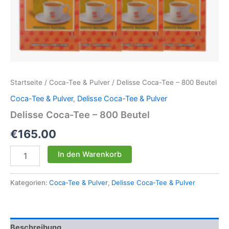
Startseite
/
Coca-Tee & Pulver
/ Delisse Coca-Tee – 800 Beutel
Coca-Tee & Pulver
,
Delisse Coca-Tee & Pulver
Delisse Coca-Tee – 800 Beutel
€
165.00
Delisse
In den Warenkorb
Coca-
Tee
–
Kategorien:
Coca-Tee & Pulver
,
Delisse Coca-Tee & Pulver
800
Beutel
Menge
Beschreibung