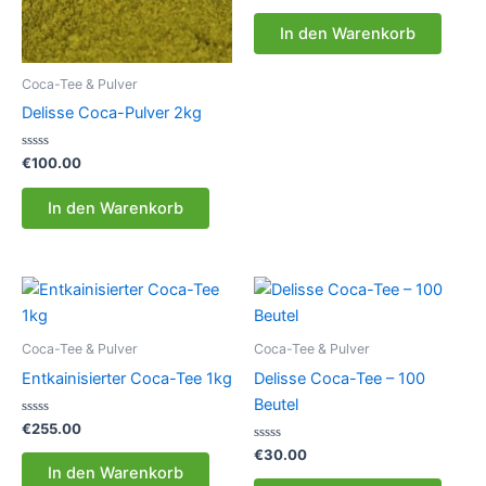
0
von
In den Warenkorb
5
Coca-Tee & Pulver
Delisse Coca-Pulver 2kg
Bewertet
€
100.00
mit
0
von
In den Warenkorb
5
Coca-Tee & Pulver
Coca-Tee & Pulver
Entkainisierter Coca-Tee 1kg
Delisse Coca-Tee – 100
Beutel
Bewertet
€
255.00
mit
0
Bewertet
€
30.00
von
mit
In den Warenkorb
5
0