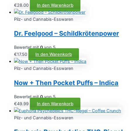
€
28.00
In den Warenkorb
Pilz- und Cannabis-Esswaren
Dr. Feelgood – Schildkrötenpower
Bewertet mit
0
von 5
€
17.50
In den Warenkorb
Pilz- und Cannabis-Esswaren
Now + Then Pocket Puffs – Indica
Bewertet mit
0
von 5
€
49.99
In den Warenkorb
Pilz- und Cannabis-Esswaren