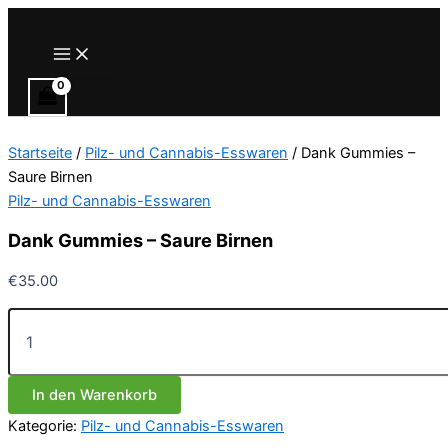
Zum
Inhalt
Main
Menu
springen
Startseite
/
Pilz- und Cannabis-Esswaren
/ Dank Gummies –
Saure Birnen
Pilz- und Cannabis-Esswaren
Dank Gummies – Saure Birnen
€
35.00
Dank
Gummies
–
Saure
In den Warenkorb
Birnen
Menge
Kategorie:
Pilz- und Cannabis-Esswaren