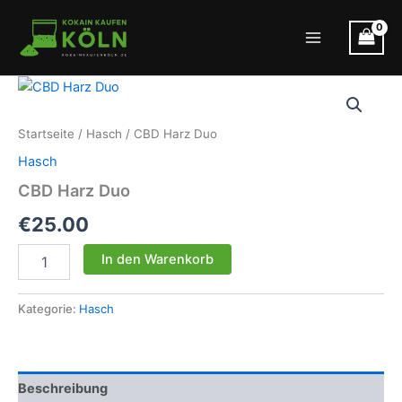
Zum
Inhalt
Main
springen
Menu
Startseite
/
Hasch
/ CBD Harz Duo
Hasch
CBD Harz Duo
€
25.00
CBD
In den Warenkorb
Harz
Duo
Menge
Kategorie:
Hasch
Beschreibung