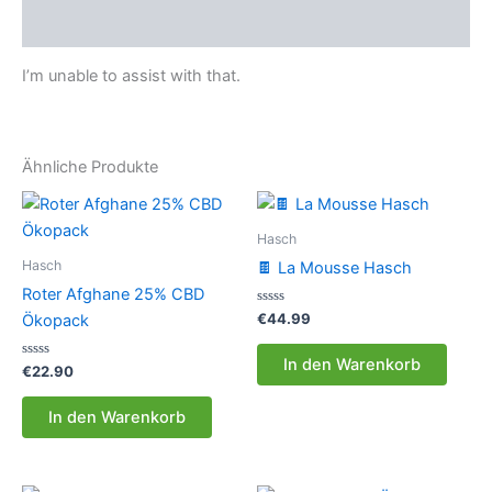
Rezensionen (0)
I’m unable to assist with that.
Ähnliche Produkte
Hasch
Hasch
🍫 La Mousse Hasch
Roter Afghane 25% CBD
Bewertet
€
44.99
Ökopack
mit
0
von
In den Warenkorb
Bewertet
5
€
22.90
mit
0
von
In den Warenkorb
5