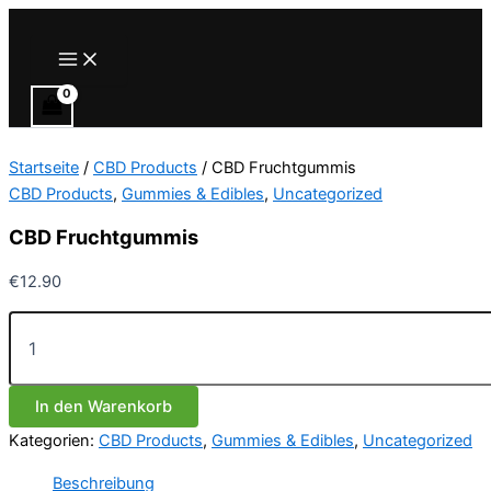
Zum
Inhalt
Main
Menu
springen
Startseite
/
CBD Products
/ CBD Fruchtgummis
CBD Products
,
Gummies & Edibles
,
Uncategorized
CBD Fruchtgummis
€
12.90
CBD
Fruchtgummis
Menge
In den Warenkorb
Kategorien:
CBD Products
,
Gummies & Edibles
,
Uncategorized
Beschreibung