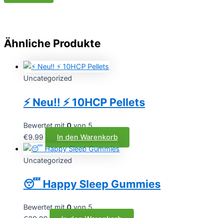
Ähnliche Produkte
Uncategorized
⚡️ Neu!! ⚡️ 10HCP Pellets
Bewertet mit
0
von 5
€
9.99
In den Warenkorb
Uncategorized
😴 Happy Sleep Gummies
Bewertet mit
0
von 5