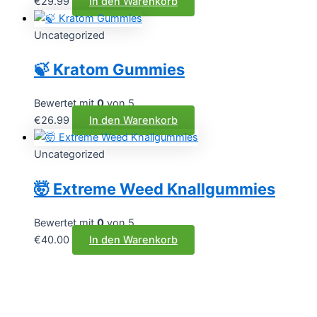
€
29.99
In den Warenkorb
Uncategorized
🍃 Kratom Gummies
Bewertet mit
0
von 5
€
26.99
In den Warenkorb
Uncategorized
🤯 Extreme Weed Knallgummies
Bewertet mit
0
von 5
€
40.00
In den Warenkorb