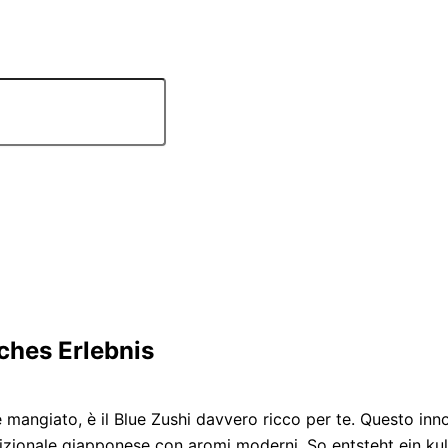
sches Erlebnis
mangiato, è il Blue Zushi davvero ricco per te. Questo innov
adizionale giapponese con aromi moderni. So entsteht ein ku