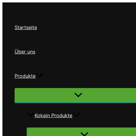
Zum
Inhalt
springen
Startseite
Über uns
Produkte
Menü
umschalten
Kokain Produkte
Menü