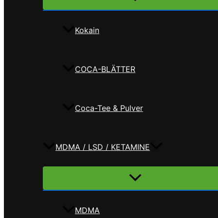
umschalten
Kokain
COCA-BLÄTTER
Coca-Tee & Pulver
MDMA / LSD / KETAMINE
Menü
umschalten
MDMA