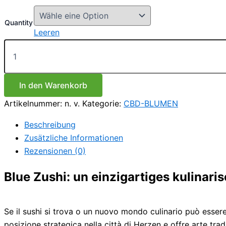
€100.00
bis
Quantity
€1,000.00
Leeren
Blauer
Zushi
Menge
In den Warenkorb
Artikelnummer:
n. v.
Kategorie:
CBD-BLUMEN
Beschreibung
Zusätzliche Informationen
Rezensionen (0)
Blue Zushi: un einzigartiges kulinari
Se il sushi si trova o un nuovo mondo culinario può essere 
posizione strategica nella città di Herzen e offre arte tr