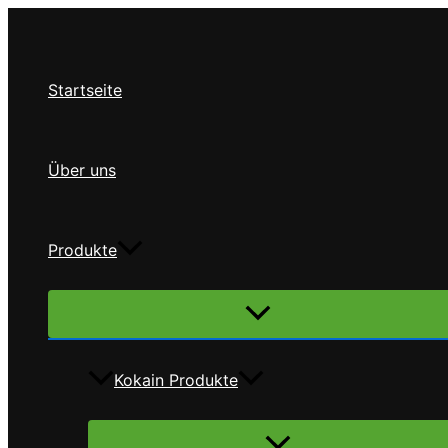
Zum
Inhalt
springen
Startseite
Über uns
Produkte
Menü
umschalten
Kokain Produkte
Menü