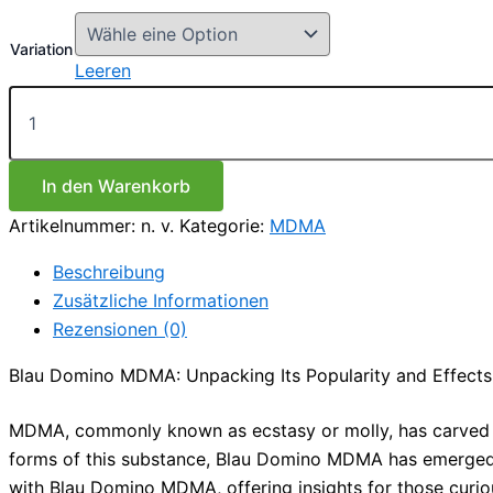
€50.00
bis
Variation
€600.00
Leeren
Blau
Domino
MDMA
Menge
In den Warenkorb
Artikelnummer:
n. v.
Kategorie:
MDMA
Beschreibung
Zusätzliche Informationen
Rezensionen (0)
Blau Domino MDMA: Unpacking Its Popularity and Effects
MDMA, commonly known as ecstasy or molly, has carved a si
forms of this substance, Blau Domino MDMA has emerged as 
with Blau Domino MDMA, offering insights for those curiou