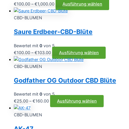
Preisspanne:
Dieses
€
100.00
–
€
1,000.00
Ausführung wählen
€100.00
Produkt
bis
weist
CBD-BLUMEN
€1,000.00
mehrere
Saure Erdbeer-CBD-Blüte
Varianten
auf.
Die
Bewertet mit
0
von 5
Optionen
Preisspanne:
Dieses
€
100.00
–
€
103.00
Ausführung wählen
können
€100.00
Produkt
auf
bis
weist
CBD-BLUMEN
der
€103.00
mehrere
Godfather OG Outdoor CBD Blüte
Produktse
Varianten
gewählt
auf.
werden
Die
Bewertet mit
0
von 5
Optionen
Preisspanne:
Dieses
€
25.00
–
€
160.00
Ausführung wählen
können
€25.00
Produkt
auf
bis
weist
CBD-BLUMEN
der
€160.00
mehrere
AK-47
Produktseit
Varianten