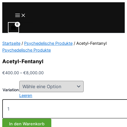
Zum
Inhalt
Main
Menu
springen
Startseite
/
Psychedelische Produkte
/ Acetyl-Fentanyl
Psychedelische Produkte
Acetyl-Fentanyl
Preisspanne:
€
400.00
–
€
8,000.00
€400.00
bis
Variation
€8,000.00
Leeren
Acetyl-
Fentanyl
Menge
In den Warenkorb