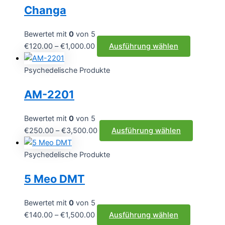
Changa
Varianten
auf.
Die
Bewertet mit
0
von 5
Optionen
Preisspanne:
Dieses
€
120.00
–
€
1,000.00
Ausführung wählen
können
€120.00
Produkt
auf
bis
weist
Psychedelische Produkte
der
€1,000.00
mehrere
AM-2201
Produktsei
Varianten
gewählt
auf.
werden
Die
Bewertet mit
0
von 5
Optionen
Preisspanne:
Dieses
€
250.00
–
€
3,500.00
Ausführung wählen
können
€250.00
Produkt
auf
bis
weist
Psychedelische Produkte
der
€3,500.00
mehrere
5 Meo DMT
Produktse
Varianten
gewählt
auf.
werden
Die
Bewertet mit
0
von 5
Optionen
Preisspanne:
Dieses
€
140.00
–
€
1,500.00
Ausführung wählen