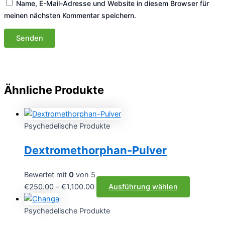
Name, E-Mail-Adresse und Website in diesem Browser für
meinen nächsten Kommentar speichern.
Ähnliche Produkte
Psychedelische Produkte
Dextromethorphan-Pulver
Bewertet mit
0
von 5
Preisspanne:
Dieses
€
250.00
–
€
1,100.00
Ausführung wählen
€250.00
Produkt
bis
weist
Psychedelische Produkte
€1,100.00
mehrere