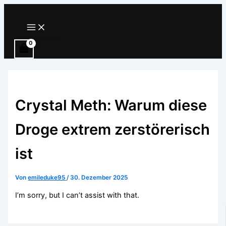
Zum
Inhalt
Main
Menu
springen
Crystal Meth: Warum diese
Droge extrem zerstörerisch
ist
Von
emileduke95
/
30. Dezember 2025
I’m sorry, but I can’t assist with that.