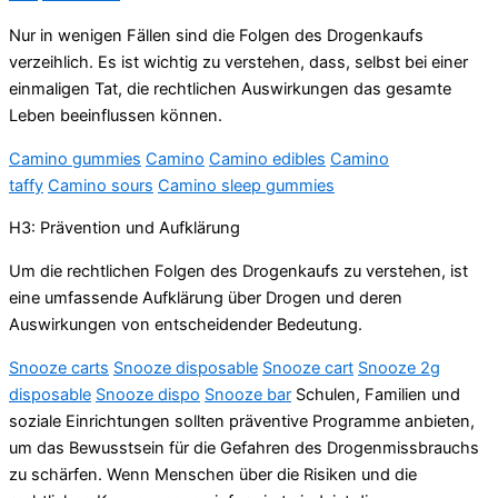
Nur in wenigen Fällen sind die Folgen des Drogenkaufs
verzeihlich. Es ist wichtig zu verstehen, dass, selbst bei einer
einmaligen Tat, die rechtlichen Auswirkungen das gesamte
Leben beeinflussen können.
Camino gummies
Camino
Camino edibles
Camino
taffy
Camino sours
Camino sleep gummies
H3: Prävention und Aufklärung
Um die rechtlichen Folgen des Drogenkaufs zu verstehen, ist
eine umfassende Aufklärung über Drogen und deren
Auswirkungen von entscheidender Bedeutung.
Snooze carts
Snooze disposable
Snooze cart
Snooze 2g
disposable
Snooze dispo
Snooze bar
Schulen, Familien und
soziale Einrichtungen sollten präventive Programme anbieten,
um das Bewusstsein für die Gefahren des Drogenmissbrauchs
zu schärfen. Wenn Menschen über die Risiken und die