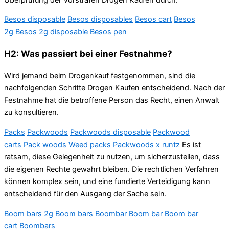
Besos disposable
Besos disposables
Besos cart
Besos
2g
Besos 2g disposable
Besos pen
H2: Was passiert bei einer Festnahme?
Wird jemand beim Drogenkauf festgenommen, sind die
nachfolgenden Schritte Drogen Kaufen entscheidend. Nach der
Festnahme hat die betroffene Person das Recht, einen Anwalt
zu konsultieren.
Packs
Packwoods
Packwoods disposable
Packwood
carts
Pack woods
Weed packs
Packwoods x runtz
Es ist
ratsam, diese Gelegenheit zu nutzen, um sicherzustellen, dass
die eigenen Rechte gewahrt bleiben. Die rechtlichen Verfahren
können komplex sein, und eine fundierte Verteidigung kann
entscheidend für den Ausgang der Sache sein.
Boom bars 2g
Boom bars
Boombar
Boom bar
Boom bar
cart
Boombars