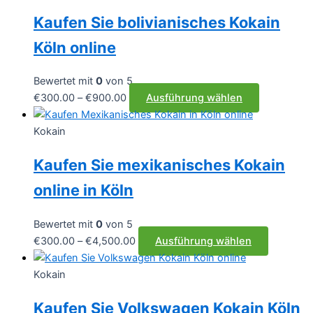
Kaufen Sie bolivianisches Kokain
Köln online
Bewertet mit
0
von 5
Preisspanne:
Dieses
€
300.00
–
€
900.00
Ausführung wählen
€300.00
Produkt
bis
weist
Kokain
€900.00
mehrere
Kaufen Sie mexikanisches Kokain
Varianten
auf.
online in Köln
Die
Optionen
Bewertet mit
0
von 5
können
Preisspanne:
Dieses
€
300.00
–
€
4,500.00
Ausführung wählen
auf
€300.00
Produkt
der
bis
weist
Kokain
Produktseit
€4,500.00
mehrere
gewählt
Kaufen Sie Volkswagen Kokain Köln
Varianten