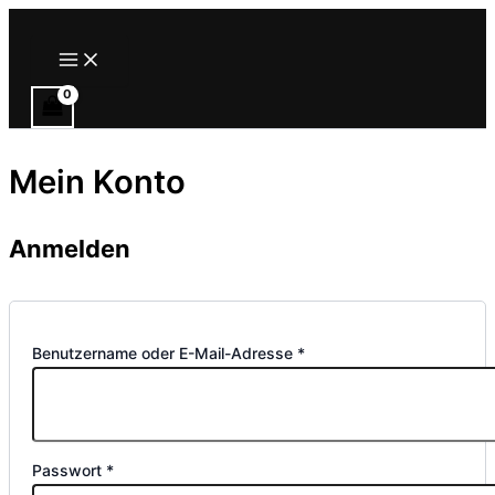
Zum
Inhalt
Main
Menu
springen
Mein Konto
Anmelden
Erforderlich
Benutzername oder E-Mail-Adresse
*
Erforderlich
Passwort
*