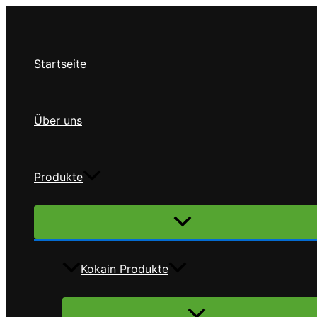
Zum
Inhalt
springen
Startseite
Über uns
Produkte
Menü
umschalten
Kokain Produkte
Menü