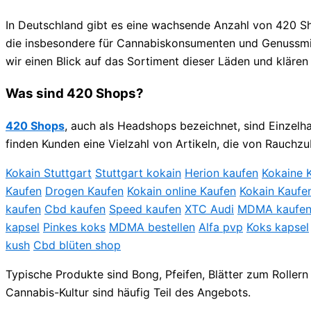
In Deutschland gibt es eine wachsende Anzahl von 420 Sho
die insbesondere für Cannabiskonsumenten und Genussmit
wir einen Blick auf das Sortiment dieser Läden und kläre
Was sind 420 Shops?
420 Shops
, auch als Headshops bezeichnet, sind Einzelh
finden Kunden eine Vielzahl von Artikeln, die von Rauchzu
Kokain Stuttgart
Stuttgart kokain
Herion kaufen
Kokaine 
Kaufen
Drogen Kaufen
Kokain online Kaufen
Kokain Kaufen
kaufen
Cbd kaufen
Speed kaufen
XTC Audi
MDMA kaufen 
kapsel
Pinkes koks
MDMA bestellen
Alfa pvp
Koks kapsel
kush
Cbd blüten shop
Typische Produkte sind Bong, Pfeifen, Blätter zum Rolle
Cannabis-Kultur sind häufig Teil des Angebots.