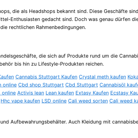
ps, die als Headshops bekannt sind. Diese Geschäfte sind 
tel-Enthusiasten gedacht sind. Doch was genau dürfen die
n die rechtlichen Rahmenbedingungen.
andelsgeschäfte, die sich auf Produkte rund um die Cannabi
behör bis hin zu Lifestyle-Produkten reichen.
Kaufen
Cannabis Stuttgart Kaufen
Crystal meth kaufen
Koka
 online
Cbd shop Stuttgart
Cbd Stuttgart
Cannabisöl kauf
online
Activis lean
Lean kaufen
Extasy Kaufen
Ecstasy Ka
Hhc vape kaufen
LSD online
Cali weed sorten
Cali weed k
rn und Aufbewahrungsbehälter. Auch Kleidung mit cannabis