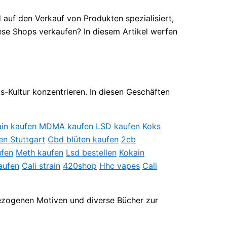
auf den Verkauf von Produkten spezialisiert,
se Shops verkaufen? In diesem Artikel werfen
s-Kultur konzentrieren. In diesen Geschäften
in kaufen
MDMA kaufen
LSD kaufen
Koks
en Stuttgart
Cbd blüten kaufen
2cb
ufen
Meth kaufen
Lsd bestellen
Kokain
aufen
Cali strain
420shop
Hhc vapes
Cali
bezogenen Motiven und diverse Bücher zur