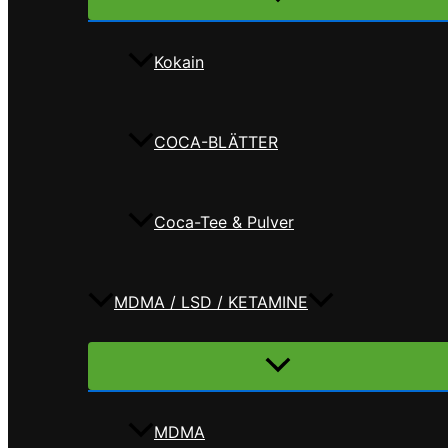
umschalten
Kokain
COCA-BLÄTTER
Coca-Tee & Pulver
MDMA / LSD / KETAMINE
Menü
umschalten
MDMA