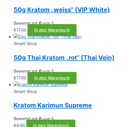
50g Kratom „weiss“ (VIP White)
Bewertet mit
0
von 5
€
17.00
In den Warenkorb
Smart-Shop
50g Thai Kratom „rot“ (Thai Vein)
Bewertet mit
0
von 5
€
17.00
In den Warenkorb
Smart-Shop
Kratom Karimun Supreme
Bewertet mit
0
von 5
€
9.90
In den Warenkorb