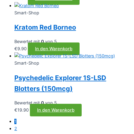
Smart-Shop
Kratom Red Borneo
Bewertet mit
0
von 5
€
9.90
In den Warenkorb
Smart-Shop
Psychedelic Explorer 1S-LSD
Blotters (150mcg)
Bewertet mit
0
von 5
€
19.90
In den Warenkorb
1
2