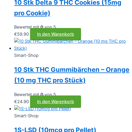
10 Stk Delta 9 THC Cookies (15mg
pro Cookie)
Bewertet mit
0
von 5
€
59.90
In den Warenkorb
Smart-Shop
10 Stk THC Gummibärchen – Orange
(10 mg THC pro Stück)
Bewertet mit
0
von 5
€
24.90
In den Warenkorb
Smart-Shop
1S-LSD (10mcg pro Pellet)