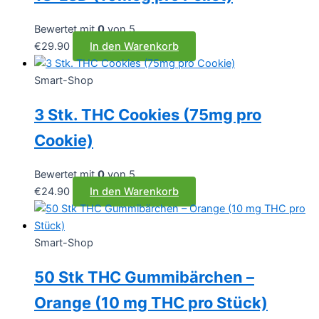
Bewertet mit
0
von 5
€
29.90
In den Warenkorb
Smart-Shop
3 Stk. THC Cookies (75mg pro
Cookie)
Bewertet mit
0
von 5
€
24.90
In den Warenkorb
Smart-Shop
50 Stk THC Gummibärchen –
Orange (10 mg THC pro Stück)