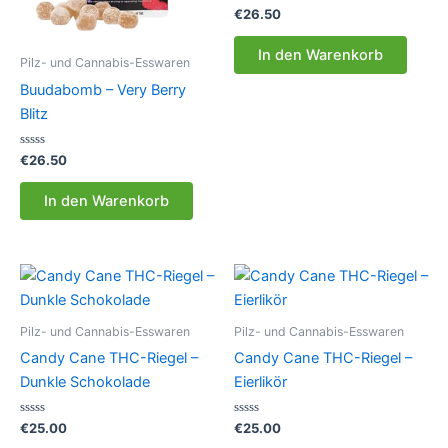
Bewertet
€
26.50
mit
0
von
In den Warenkorb
5
Pilz- und Cannabis-Esswaren
Buudabomb – Very Berry
Blitz
Bewertet
€
26.50
mit
0
von
In den Warenkorb
5
Pilz- und Cannabis-Esswaren
Pilz- und Cannabis-Esswaren
Candy Cane THC-Riegel –
Candy Cane THC-Riegel –
Dunkle Schokolade
Eierlikör
Bewertet
Bewertet
€
25.00
€
25.00
mit
mit