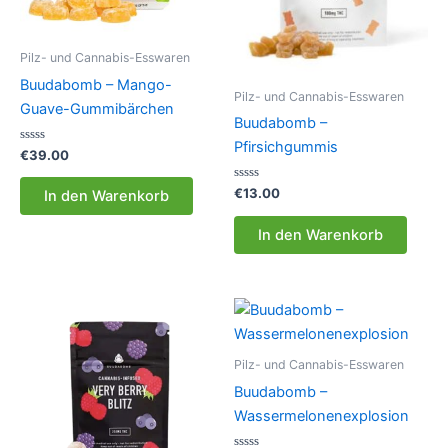
Pilz- und Cannabis-Esswaren
Buudabomb – Mango-
Pilz- und Cannabis-Esswaren
Guave-Gummibärchen
Buudabomb –
Pfirsichgummis
Bewertet
€
39.00
mit
0
von
Bewertet
€
13.00
In den Warenkorb
5
mit
0
von
In den Warenkorb
5
Pilz- und Cannabis-Esswaren
Buudabomb –
Wassermelonenexplosion