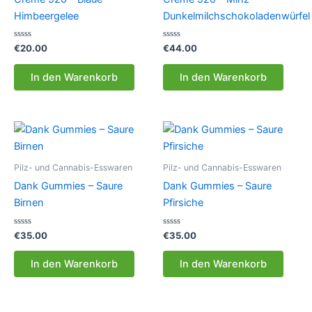
Himbeergelee
Dunkelmilchschokoladenwürfel
Bewertet
Bewertet
€
20.00
€
44.00
mit
mit
0
0
von
von
In den Warenkorb
In den Warenkorb
5
5
Pilz- und Cannabis-Esswaren
Pilz- und Cannabis-Esswaren
Dank Gummies – Saure
Dank Gummies – Saure
Birnen
Pfirsiche
Bewertet
Bewertet
€
35.00
€
35.00
mit
mit
0
0
von
von
In den Warenkorb
In den Warenkorb
5
5