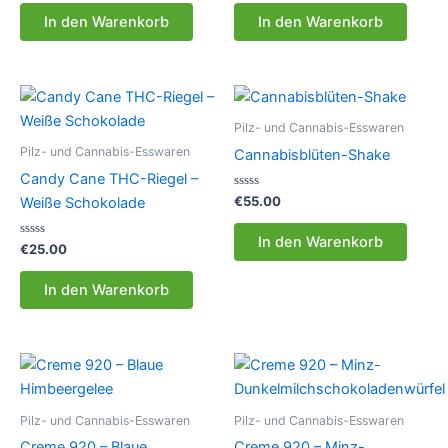
0
0
von
von
In den Warenkorb
In den Warenkorb
5
5
Pilz- und Cannabis-Esswaren
Pilz- und Cannabis-Esswaren
Cannabisblüten-Shake
Candy Cane THC-Riegel –
Bewertet
€
55.00
Weiße Schokolade
mit
0
von
In den Warenkorb
Bewertet
5
€
25.00
mit
0
von
In den Warenkorb
5
Pilz- und Cannabis-Esswaren
Pilz- und Cannabis-Esswaren
Creme 920 – Blaue
Creme 920 – Minz-