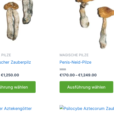
 PILZE
MAGISCHE PILZE
scher Zauberpilz
Penis-Neid-Pilze
Preisspanne:
Preisspan
Bewertet
–
€
1,250.00
€
170.00
–
€
1,249.00
mit
€225.00
€170.00
0
Dieses
bis
bis
von
ührung wählen
Ausführung wählen
5
€1,250.00
€1,249.0
Produkt
weist
mehrere
Varianten