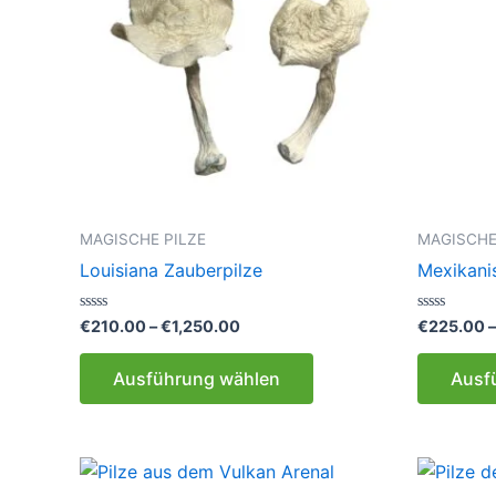
MAGISCHE PILZE
MAGISCHE
Louisiana Zauberpilze
Mexikani
Preisspanne:
Bewertet
Bewertet
€
210.00
–
€
1,250.00
€
225.00
mit
mit
€210.00
0
0
Dieses
bis
von
von
Ausführung wählen
Ausf
5
5
€1,250.00
Produkt
weist
mehrere
Varianten