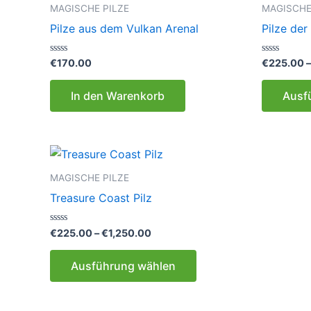
auf.
MAGISCHE PILZE
MAGISCHE
Die
Pilze aus dem Vulkan Arenal
Pilze der
Optionen
können
Bewertet
Bewertet
€
170.00
€
225.00
mit
mit
auf
0
0
von
von
der
In den Warenkorb
Ausf
5
5
Produktseite
gewählt
werden
MAGISCHE PILZE
Treasure Coast Pilz
Preisspanne:
Bewertet
€
225.00
–
€
1,250.00
mit
€225.00
0
Dieses
bis
von
Ausführung wählen
5
€1,250.00
Produkt
weist
mehrere