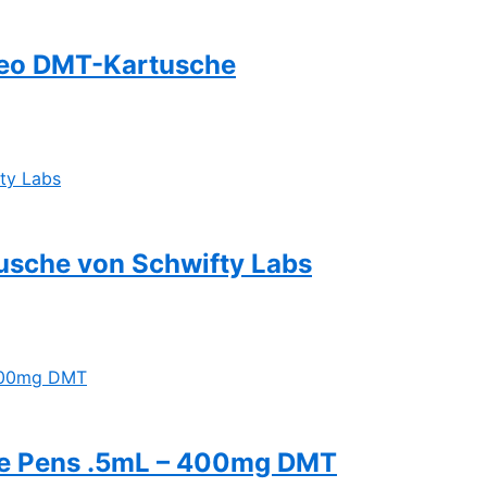
Meo DMT-Kartusche
usche von Schwifty Labs
es
ukt
ere
e Pens .5mL – 400mg DMT
nten