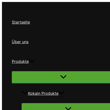
Zum
Inhalt
springen
Startseite
Über uns
Produkte
Menü
umschalten
Kokain Produkte
Menü