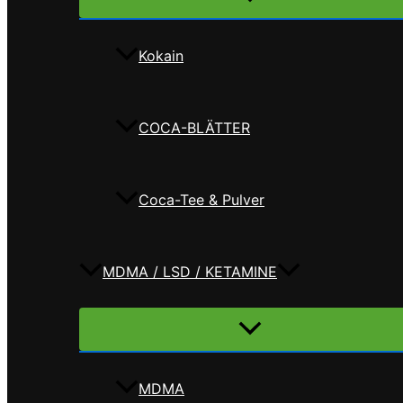
umschalten
Kokain
COCA-BLÄTTER
Coca-Tee & Pulver
MDMA / LSD / KETAMINE
Menü
umschalten
MDMA