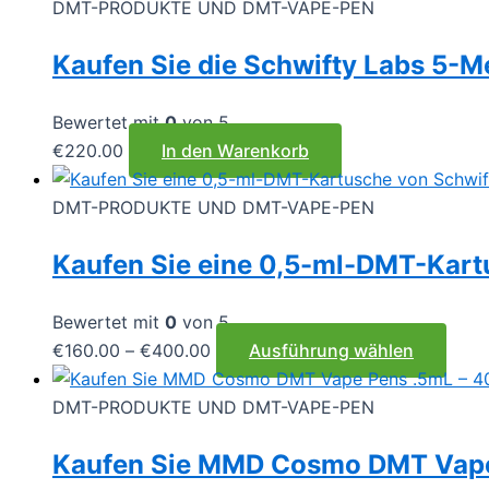
DMT-PRODUKTE UND DMT-VAPE-PEN
Kaufen Sie die Schwifty Labs 5-
Bewertet mit
0
von 5
€
220.00
In den Warenkorb
DMT-PRODUKTE UND DMT-VAPE-PEN
Kaufen Sie eine 0,5-ml-DMT-Kart
Bewertet mit
0
von 5
Preisspanne:
Dies
€
160.00
–
€
400.00
Ausführung wählen
€160.00
Prod
bis
weist
DMT-PRODUKTE UND DMT-VAPE-PEN
€400.00
mehr
Kaufen Sie MMD Cosmo DMT Vap
Varia