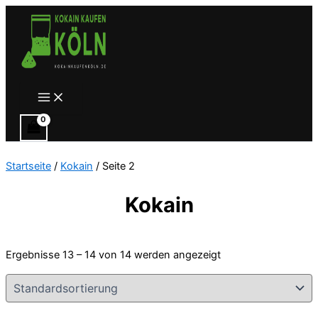
Zum
Inhalt
springen
Main
Menu
Startseite
/
Kokain
/ Seite 2
Kokain
Ergebnisse 13 – 14 von 14 werden angezeigt