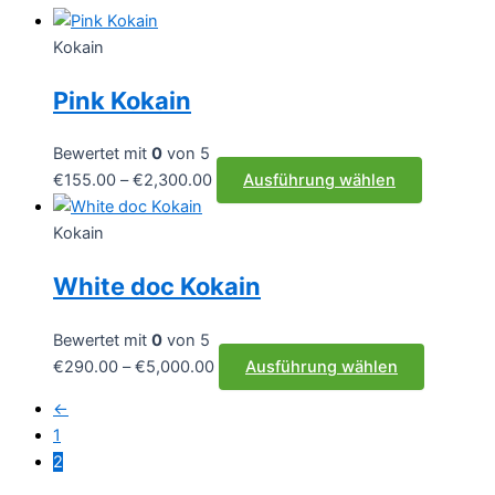
Kokain
Pink Kokain
Bewertet mit
0
von 5
Preisspanne:
Dieses
€
155.00
–
€
2,300.00
Ausführung wählen
€155.00
Produkt
bis
weist
Kokain
€2,300.00
mehrere
White doc Kokain
Varianten
auf.
Die
Bewertet mit
0
von 5
Optionen
Preisspanne:
Dieses
€
290.00
–
€
5,000.00
Ausführung wählen
können
€290.00
Produkt
←
auf
bis
weist
1
der
€5,000.00
mehrere
2
Produktse
Varianten