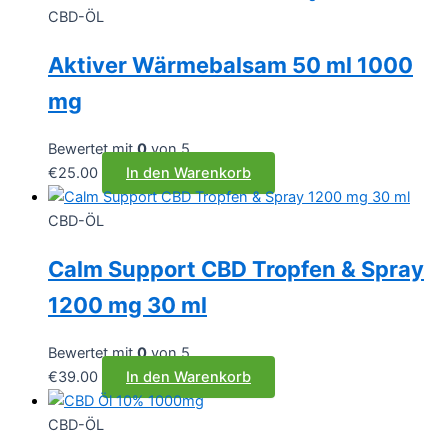
CBD-ÖL
Aktiver Wärmebalsam 50 ml 1000
mg
Bewertet mit
0
von 5
€
25.00
In den Warenkorb
CBD-ÖL
Calm Support CBD Tropfen & Spray
1200 mg 30 ml
Bewertet mit
0
von 5
€
39.00
In den Warenkorb
CBD-ÖL