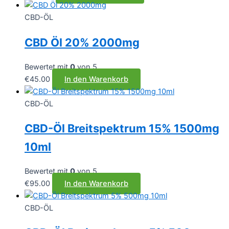
CBD-ÖL
CBD Öl 20% 2000mg
Bewertet mit
0
von 5
€
45.00
In den Warenkorb
CBD-ÖL
CBD-Öl Breitspektrum 15% 1500mg
10ml
Bewertet mit
0
von 5
€
95.00
In den Warenkorb
CBD-ÖL