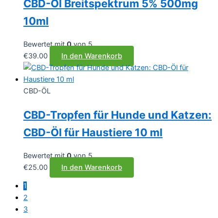
CBD-Öl Breitspektrum 5% 500mg
10ml
Bewertet mit
0
von 5
€
39.00
In den Warenkorb
CBD-ÖL
CBD-Tropfen für Hunde und Katzen:
CBD-Öl für Haustiere 10 ml
Bewertet mit
0
von 5
€
25.00
In den Warenkorb
1
2
3